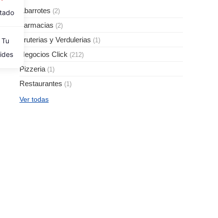
Abarrotes
(2)
itado
Farmacias
(2)
Fruterias y Verdulerias
Tu
(1)
ides
Negocios Click
(212)
Pizzeria
(1)
Restaurantes
(1)
Ver todas