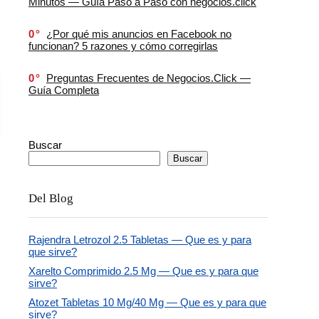
Minutos — Guía Paso a Paso con negocios.click
0
¿Por qué mis anuncios en Facebook no
funcionan? 5 razones y cómo corregirlas
0
Preguntas Frecuentes de Negocios.Click —
Guía Completa
Buscar
Buscar
Del Blog
Rajendra Letrozol 2.5 Tabletas — Que es y para
que sirve?
Xarelto Comprimido 2.5 Mg — Que es y para que
sirve?
Atozet Tabletas 10 Mg/40 Mg — Que es y para que
sirve?