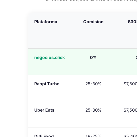
Plataforma
Comision
$30
negocios.click
0%
Rappi Turbo
25-30%
$7,50
Uber Eats
25-30%
$7,50
Didi Food
18-25%
$5,40