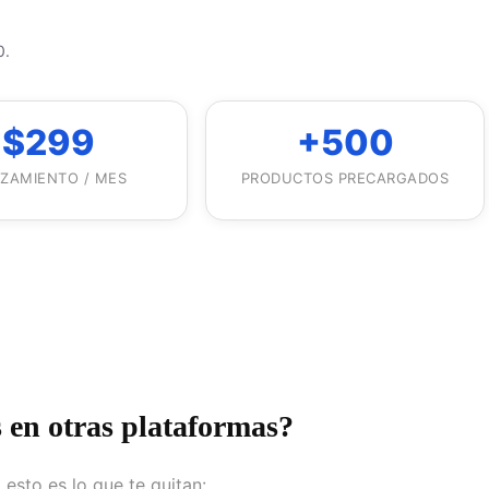
0.
$299
+500
ZAMIENTO / MES
PRODUCTOS PRECARGADOS
 en otras plataformas?
esto es lo que te quitan: