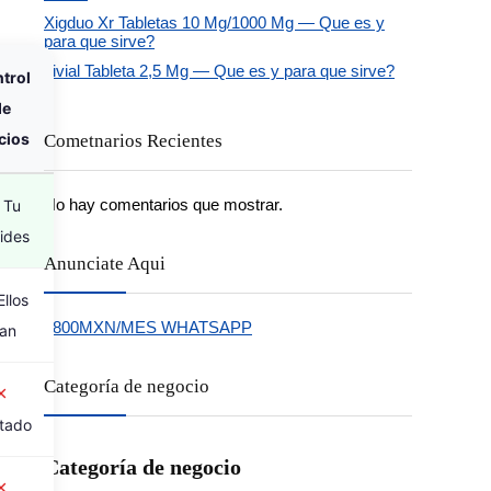
Xigduo Xr Tabletas 10 Mg/1000 Mg — Que es y
para que sirve?
Livial Tableta 2,5 Mg — Que es y para que sirve?
trol
de
cios
Cometnarios Recientes
No hay comentarios que mostrar.
Tu
ides
Anunciate Aqui
llos
$800MXN/MES WHATSAPP
jan
Categoría de negocio
✗
itado
Categoría de negocio
✗