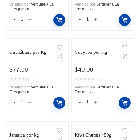
Vendido por
Verduleria La
Vendido por
Verduleria La
Fresquesita
Fresquesita
Cup
Durazno
Toronja
Rojo
del
por
Monte
Kg
Guanábana por Kg
Guayaba por Kg
Roja
cantidad
184g
$
77.00
$
49.00
cantidad
★
★
★
★
★
★
★
★
★
★
(0)
(0)
Vendido por
Verduleria La
Vendido por
Verduleria La
Fresquesita
Fresquesita
Guanábana
Guayaba
por
por
Kg
Kg
cantidad
cantidad
Jamaica por kg
Kiwi Chumis 450g