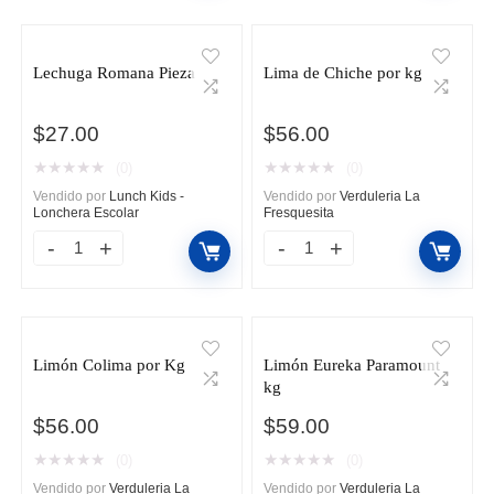
Kg
Dorado
cantidad
3
Lechuga Romana Pieza
Lima de Chiche por kg
Piezas
cantidad
$
27.00
$
56.00
★
★
★
★
★
★
★
★
★
★
(0)
(0)
Vendido por
Lunch Kids -
Vendido por
Verduleria La
Lonchera Escolar
Fresquesita
Lechuga
Lima
Romana
de
Pieza
Chiche
cantidad
por
Limón Colima por Kg
Limón Eureka Paramount
kg
kg
cantidad
$
56.00
$
59.00
★
★
★
★
★
★
★
★
★
★
(0)
(0)
Vendido por
Verduleria La
Vendido por
Verduleria La