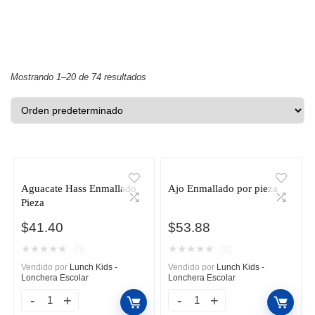
Mostrando 1–20 de 74 resultados
Aguacate Hass Enmallado
Ajo Enmallado por pieza
Pieza
$
41.40
$
53.88
★
★
★
★
★
★
★
★
★
★
(0)
(0)
Vendido por
Lunch Kids -
Vendido por
Lunch Kids -
Lonchera Escolar
Lonchera Escolar
Aguacate
Ajo