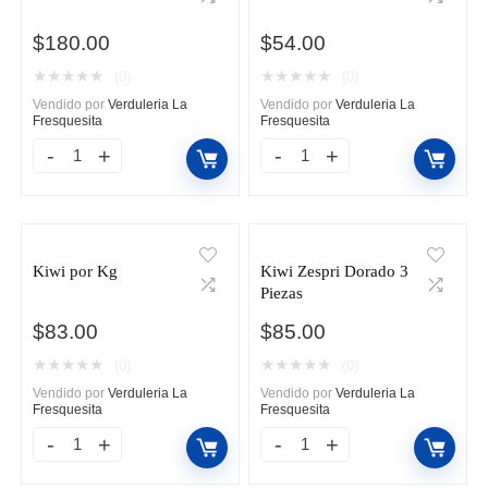
$
180.00
$
54.00
★
★
★
★
★
★
★
★
★
★
(0)
(0)
Vendido por
Verduleria La
Vendido por
Verduleria La
Fresquesita
Fresquesita
Jamaica
Kiwi
por
Chumis
kg
450g
cantidad
cantidad
Kiwi por Kg
Kiwi Zespri Dorado 3
Piezas
$
83.00
$
85.00
★
★
★
★
★
★
★
★
★
★
(0)
(0)
Vendido por
Verduleria La
Vendido por
Verduleria La
Fresquesita
Fresquesita
Kiwi
Kiwi
por
Zespri