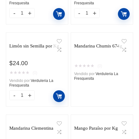
Fresquesita
Fresquesita
Limón
Limón
Colima
Eureka
por
Paramount
Kg
kg
Limón sin Semilla por Kg
Mandarina Chumis 674g
cantidad
cantidad
$
24.00
★
★
★
★
★
(0)
★
★
★
★
★
(0)
Vendido por
Verduleria La
Fresquesita
Vendido por
Verduleria La
Fresquesita
Limón
sin
Semilla
por
Mandarina Clementina
Mango Paraíso por Kg
Kg
cantidad