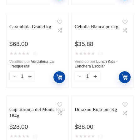
Hass
Enmallado
Enmallado
por
Pieza
pieza
Carambola Granel kg
Cebolla Blanca por kg
cantidad
cantidad
$
68.00
$
35.88
★
★
★
★
★
★
★
★
★
★
(0)
(0)
Vendido por
Verduleria La
Vendido por
Lunch Kids -
Fresquesita
Lonchera Escolar
Carambola
Cebolla
Granel
Blanca
kg
por
cantidad
kg
Cup Toronja del Monte Roja
Durazno Rojo por Kg
cantidad
184g
$
28.00
$
88.00
★
★
★
★
★
★
★
★
★
★
(0)
(0)