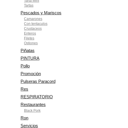
Tarta Mini
Tartas
Pescados y Mariscos
Camarones
Con tentaculos
Crustaceos
Enteros
Filetes
Ostiones
Piñatas
PINTURA
Pollo
Promoción
Pulseras Paracord
Res
RESPIRATORIO
Restaurantes
Black Pork
Ron
Servicios