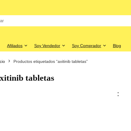
Afiliados
Soy Vendedor
Soy Comprador
Blog
icio
Productos etiquetados “axitinib tabletas”
xitinib tabletas
o
o