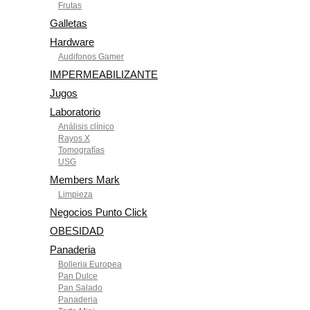
Frutas
Galletas
Hardware
Audifonos Gamer
IMPERMEABILIZANTE
Jugos
Laboratorio
Análisis clínico
Rayos X
Tomografías
USG
Members Mark
Limpieza
Negocios Punto Click
OBESIDAD
Panaderia
Bolleria Europea
Pan Dulce
Pan Salado
Panaderia