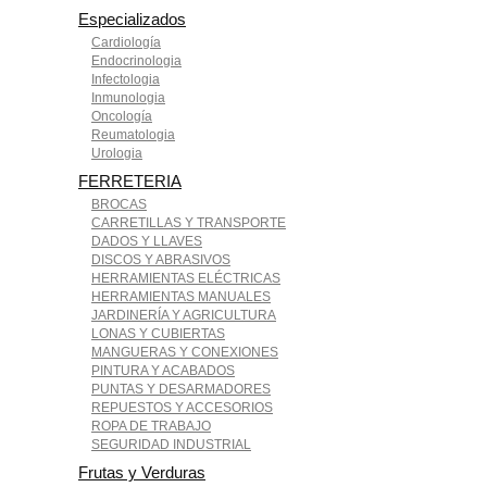
Especializados
Cardiología
Endocrinologia
Infectologia
Inmunologia
Oncología
Reumatologia
Urologia
FERRETERIA
BROCAS
CARRETILLAS Y TRANSPORTE
DADOS Y LLAVES
DISCOS Y ABRASIVOS
HERRAMIENTAS ELÉCTRICAS
HERRAMIENTAS MANUALES
JARDINERÍA Y AGRICULTURA
LONAS Y CUBIERTAS
MANGUERAS Y CONEXIONES
PINTURA Y ACABADOS
PUNTAS Y DESARMADORES
REPUESTOS Y ACCESORIOS
ROPA DE TRABAJO
SEGURIDAD INDUSTRIAL
Frutas y Verduras