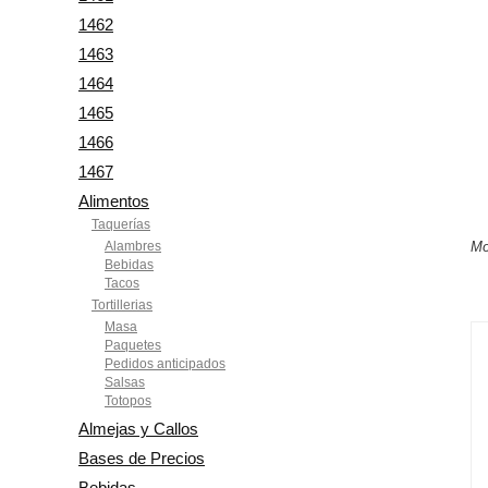
1462
1463
1464
1465
1466
1467
Alimentos
Taquerías
Alambres
Mo
Bebidas
Tacos
Tortillerias
Masa
Paquetes
Pedidos anticipados
Salsas
Totopos
Almejas y Callos
Bases de Precios
Bebidas