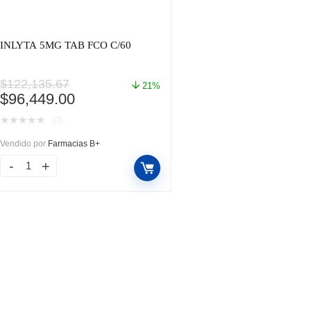
INLYTA 5MG TAB FCO C/60
$
122,135.67
21%
El
El
$
96,449.00
precio
precio
★
★
★
★
★
(0)
original
actual
era:
es:
Vendido por
Farmacias B+
$122,135.67.
$96,449.00.
INLYTA
5MG
TAB
FCO
C/60
cantidad