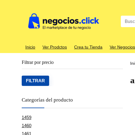
Search
for:
Inicio
Ver Prodctos
Crea tu Tienda
Ver Negocios
Filtrar por precio
In
a
Precio
Precio
FILTRAR
mínim
máxim
Categorías del producto
1459
1460
1461