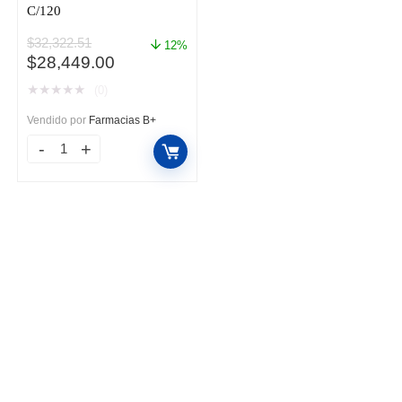
C/120
$
32,322.51
12%
El
El
$
28,449.00
precio
precio
★
★
★
★
★
(0)
original
actual
era:
es:
Vendido por
Farmacias B+
$32,322.51.
$28,449.00.
XELODA
500MG
TAB
BLI
C/120
cantidad