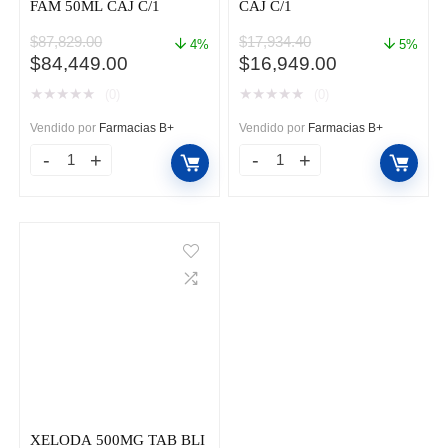
FAM 50ML CAJ C/1
CAJ C/1
$
87,829.00
$
17,934.40
4%
5%
El
El
El
El
$
84,449.00
$
16,949.00
precio
precio
precio
precio
★
★
★
★
★
★
★
★
★
★
(0)
(0)
original
actual
original
actual
era:
es:
era:
es:
Vendido por
Farmacias B+
Vendido por
Farmacias B+
$87,829.00.
$84,449.00.
$17,934.40.
$16,949.00.
CYRAMZA
OPDIVO
500MG/50ML
40MG/4ML
FAM
FAM
50ML
CAJ
CAJ
C/1
C/1
cantidad
cantidad
XELODA 500MG TAB BLI