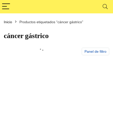
Inicio
Productos etiquetados “cáncer gástrico”
cio
cio
nimo
ximo
cáncer gástrico
Panel de filtro