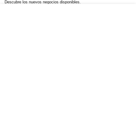
Descubre los nuevos negocios disponibles.
Negocios.Click 2025. Creado por YelsWebServices
Negocios Click
— Calle Mariano Abasolo #14, Col. Centro,
Cuernavaca, Morelos, C.P. 62000 —
+52 55 5989 5262
—
WhatsApp