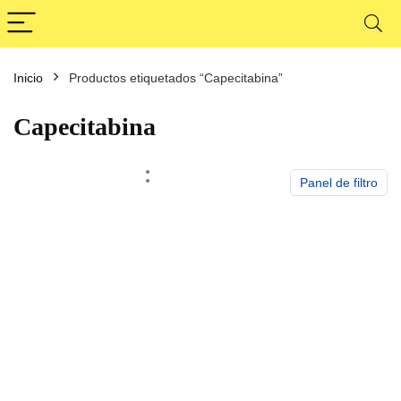
Inicio
Productos etiquetados “Capecitabina”
cio
cio
nimo
ximo
Capecitabina
Panel de filtro