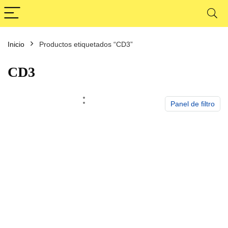
Inicio
Productos etiquetados “CD3”
cio
cio
nimo
ximo
CD3
Panel de filtro