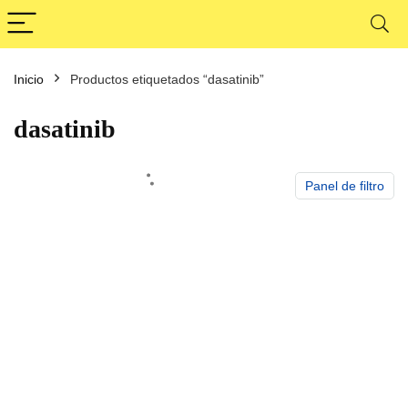
Inicio
Productos etiquetados “dasatinib”
cio
cio
nimo
ximo
dasatinib
Panel de filtro