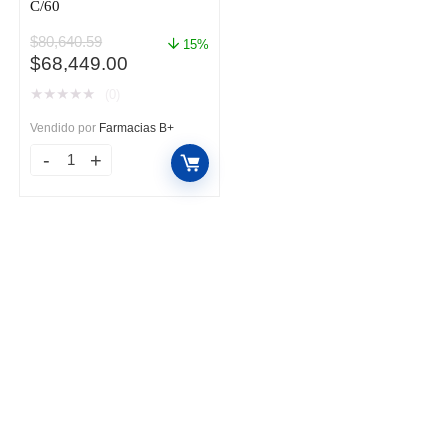
C/60
$
80,640.59
15%
El
El
$
68,449.00
precio
precio
★
★
★
★
★
(0)
original
actual
era:
es:
Vendido por
Farmacias B+
$80,640.59.
$68,449.00.
SPRYCEL
50MG
TAB
CAJ
C/60
cantidad