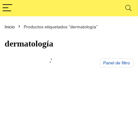
Inicio
Productos etiquetados “dermatología”
cio
cio
nimo
ximo
dermatología
Panel de filtro