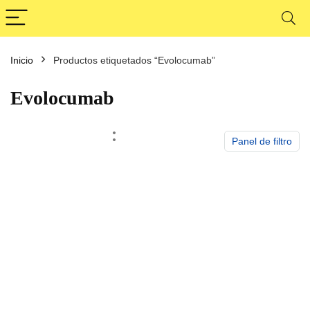
Inicio
Productos etiquetados “Evolocumab”
cio
cio
nimo
ximo
Evolocumab
Panel de filtro