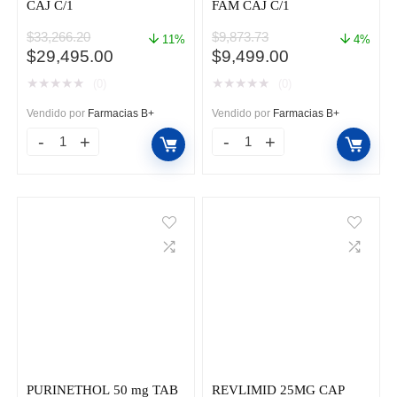
CAJ C/1
FAM CAJ C/1
$
33,266.20
$
9,873.73
11%
4%
El
El
El
El
$
29,495.00
$
9,499.00
precio
precio
precio
precio
★
★
★
★
★
★
★
★
★
★
(0)
(0)
original
actual
original
actual
era:
es:
era:
es:
Vendido por
Farmacias B+
Vendido por
Farmacias B+
$33,266.20.
$29,495.00.
$9,873.73.
$9,499.00.
BLINCYTO
DARZALEX
35MCG
100
FAM
mg/5
CAJ
ml
C/1
FAM
cantidad
CAJ
C/1
cantidad
PURINETHOL 50 mg TAB
REVLIMID 25MG CAP