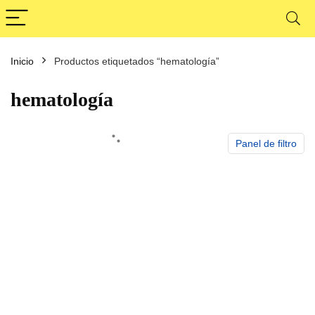
Inicio
Productos etiquetados “hematología”
cio
cio
nimo
ximo
hematología
Panel de filtro