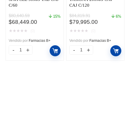
C/60
CAJ C/120
$
80,640.59
$
84,819.91
15%
6%
El
El
El
El
$
68,449.00
$
79,995.00
precio
precio
precio
precio
★
★
★
★
★
★
★
★
★
★
(0)
(0)
original
actual
original
actual
era:
es:
era:
es:
Vendido por
Farmacias B+
Vendido por
Farmacias B+
$80,640.59.
$68,449.00.
$84,819.91.
$79,995.00.
SPRYCEL
TASIGNA
50MG
200MG
TAB
CAP
CAJ
CAJ
C/60
C/120
cantidad
cantidad