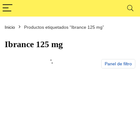
Inicio
Productos etiquetados “Ibrance 125 mg”
cio
cio
nimo
ximo
Ibrance 125 mg
Panel de filtro