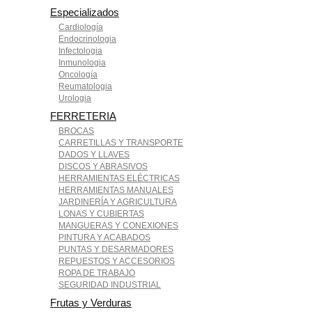
Especializados
Cardiología
Endocrinologia
Infectologia
Inmunologia
Oncología
Reumatologia
Urologia
FERRETERIA
BROCAS
CARRETILLAS Y TRANSPORTE
DADOS Y LLAVES
DISCOS Y ABRASIVOS
HERRAMIENTAS ELÉCTRICAS
HERRAMIENTAS MANUALES
JARDINERÍA Y AGRICULTURA
LONAS Y CUBIERTAS
MANGUERAS Y CONEXIONES
PINTURA Y ACABADOS
PUNTAS Y DESARMADORES
REPUESTOS Y ACCESORIOS
ROPA DE TRABAJO
SEGURIDAD INDUSTRIAL
Frutas y Verduras