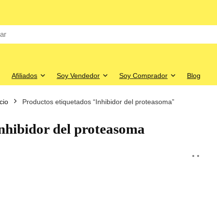
Afiliados
Soy Vendedor
Soy Comprador
Blog
icio
Productos etiquetados “Inhibidor del proteasoma”
nhibidor del proteasoma
o
o