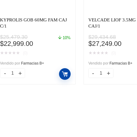
KYPROLIS GOB 60MG FAM CAJ
VELCADE LIOF 3.5MG
C/1
CAJ/1
$
25,479.30
$
29,434.68
10%
El
El
El
El
$
22,999.00
$
27,249.00
precio
precio
precio
preci
★
★
★
★
★
★
★
★
★
★
(0)
(0)
original
actual
original
actua
era:
es:
era:
es:
Vendido por
Farmacias B+
Vendido por
Farmacias B+
$25,479.30.
$22,999.00.
$29,434.68.
$27,2
KYPROLIS
VELCADE
GOB
LIOF
60MG
3.5MG
FAM
FAM
CAJ
CAJ/1
C/1
cantidad
cantidad