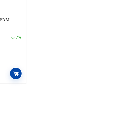
 FAM
7%
o
l
49.00.