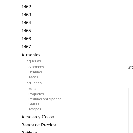
1462
1463
1464
1465
1466
1467
Alimentos
Taquerías
Alambres
Mo
Bebidas
Tacos
Tortillerias
Masa
Paquetes
Pedidos anticipados
Salsas
Totopos
Almejas y Callos
Bases de Precios
Bebidas