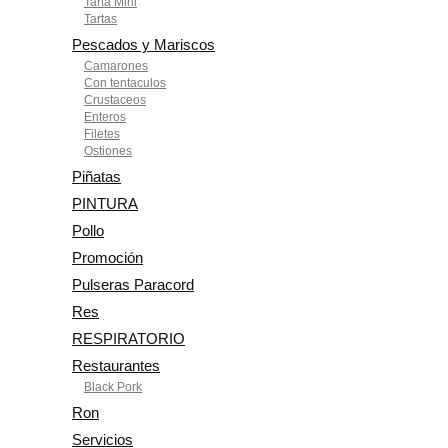
Tarta Mini
Tartas
Pescados y Mariscos
Camarones
Con tentaculos
Crustaceos
Enteros
Filetes
Ostiones
Piñatas
PINTURA
Pollo
Promoción
Pulseras Paracord
Res
RESPIRATORIO
Restaurantes
Black Pork
Ron
Servicios