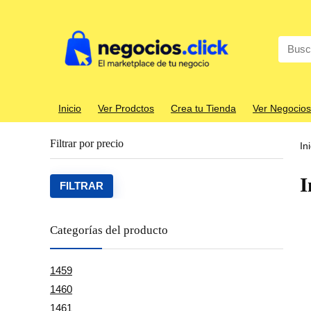
Search
for:
Inicio
Ver Prodctos
Crea tu Tienda
Ver Negocios
Filtrar por precio
In
I
Precio
Precio
FILTRAR
mínim
máxim
Categorías del producto
1459
1460
1461