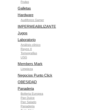
Frutas
Galletas
Hardware
Audifonos Gamer
IMPERMEABILIZANTE
Jugos
Laboratorio
Análisis clínico
Rayos X
Tomografías
USG
Members Mark
Limpieza
Negocios Punto Click
OBESIDAD
Panaderia
Bolleria Europea
Pan Dulce
Pan Salado
Panaderia