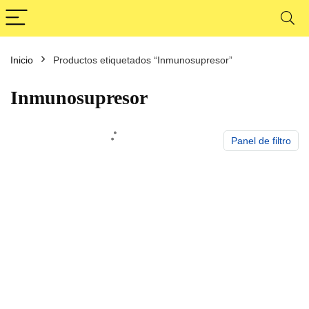
Inicio
Productos etiquetados “Inmunosupresor”
cio
cio
nimo
ximo
Inmunosupresor
Panel de filtro