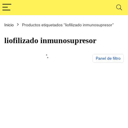
Inicio
Productos etiquetados “liofilizado inmunosupresor”
cio
cio
nimo
ximo
liofilizado inmunosupresor
Panel de filtro