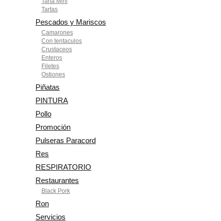
Tarta Mini
Tartas
Pescados y Mariscos
Camarones
Con tentaculos
Crustaceos
Enteros
Filetes
Ostiones
Piñatas
PINTURA
Pollo
Promoción
Pulseras Paracord
Res
RESPIRATORIO
Restaurantes
Black Pork
Ron
Servicios