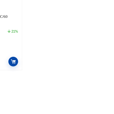
C/60
21%
o
l
49.00.