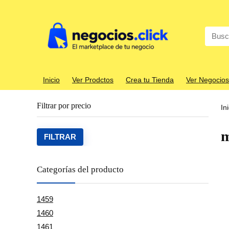
Search
for:
Inicio
Ver Prodctos
Crea tu Tienda
Ver Negocios
Filtrar por precio
In
m
Precio
Precio
FILTRAR
mínim
máxim
Categorías del producto
1459
1460
1461