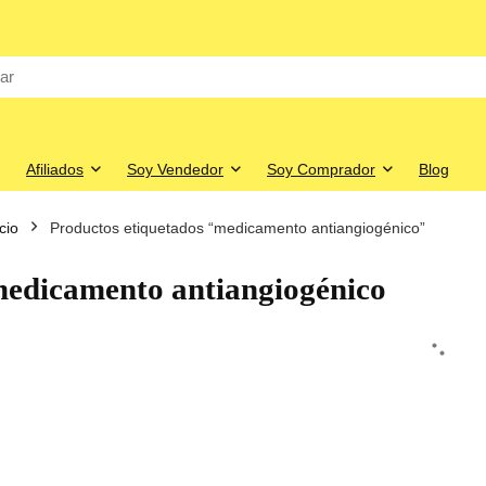
Afiliados
Soy Vendedor
Soy Comprador
Blog
icio
Productos etiquetados “medicamento antiangiogénico”
edicamento antiangiogénico
o
o