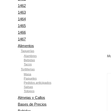
1462
1463
1464
1465
1466
1467
Alimentos
Taquerías
Alambres
Mo
Bebidas
Tacos
Tortillerias
Masa
Paquetes
Pedidos anticipados
Salsas
Totopos
Almejas y Callos
Bases de Precios
Bebidas