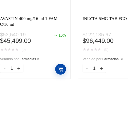
AVASTIN 400 mg/16 ml 1 FAM
INLYTA 5MG TAB FCO 
C/16 ml
$
53,540.19
$
122,135.67
15%
El
El
El
El
$
45,499.00
$
96,449.00
precio
precio
precio
preci
★
★
★
★
★
★
★
★
★
★
(0)
(0)
original
actual
original
actua
era:
es:
era:
es:
Vendido por
Farmacias B+
Vendido por
Farmacias B+
$53,540.19.
$45,499.00.
$122,135.67.
$96,4
AVASTIN
INLYTA
400
5MG
mg/16
TAB
ml
FCO
1
C/60
FAM
cantidad
C/16
ml