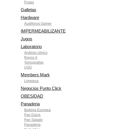
Frutas
Galletas
Hardware
Audifonos Gamer
IMPERMEABILIZANTE
Jugos
Laboratorio
Análisis clínico
Rayos X
Tomografías
USG
Members Mark
Limpieza
Negocios Punto Click
OBESIDAD
Panaderia
Bolleria Europea
Pan Dulce
Pan Salado
Panaderia