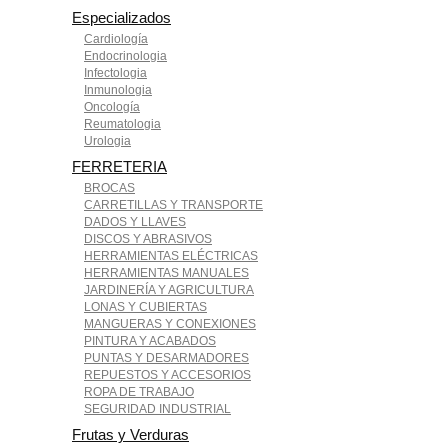
Especializados
Cardiología
Endocrinologia
Infectologia
Inmunologia
Oncología
Reumatologia
Urologia
FERRETERIA
BROCAS
CARRETILLAS Y TRANSPORTE
DADOS Y LLAVES
DISCOS Y ABRASIVOS
HERRAMIENTAS ELÉCTRICAS
HERRAMIENTAS MANUALES
JARDINERÍA Y AGRICULTURA
LONAS Y CUBIERTAS
MANGUERAS Y CONEXIONES
PINTURA Y ACABADOS
PUNTAS Y DESARMADORES
REPUESTOS Y ACCESORIOS
ROPA DE TRABAJO
SEGURIDAD INDUSTRIAL
Frutas y Verduras