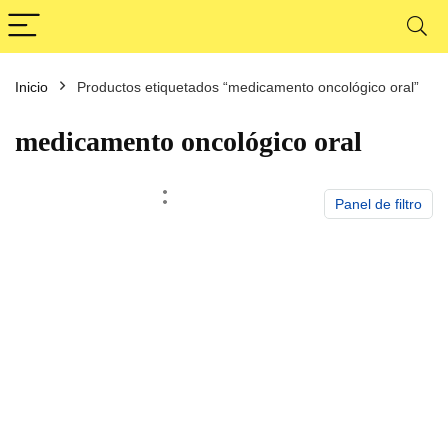
Inicio
Productos etiquetados “medicamento oncológico oral”
cio
cio
nimo
ximo
medicamento oncológico oral
Panel de filtro