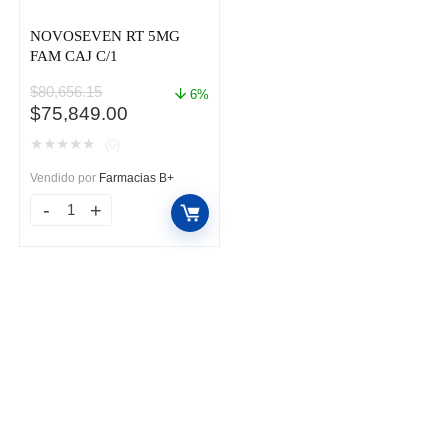
NOVOSEVEN RT 5MG
FAM CAJ C/1
$
80,656.15
6%
El
El
$
75,849.00
precio
precio
★
★
★
★
★
(0)
original
actual
era:
es:
Vendido por
Farmacias B+
$80,656.15.
$75,849.00.
NOVOSEVEN
RT
5MG
FAM
CAJ
C/1
cantidad