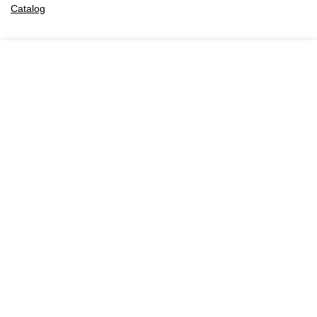
Catalog
Recibe Ofertas y Noticias
Descubre los nuevos negocios disponibles.
Negocios.Click 2025. Creado por YelsWebServices