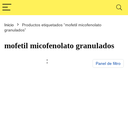
Inicio
Productos etiquetados “mofetil micofenolato
cio
cio
granulados”
nimo
ximo
mofetil micofenolato granulados
Panel de filtro