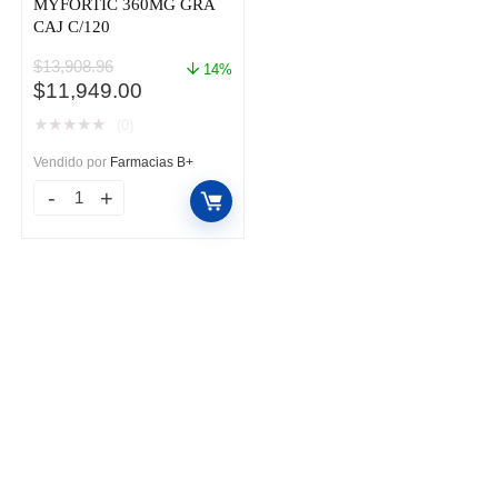
MYFORTIC 360MG GRA
CAJ C/120
$
13,908.96
14%
El
El
$
11,949.00
precio
precio
★
★
★
★
★
(0)
original
actual
era:
es:
Vendido por
Farmacias B+
$13,908.96.
$11,949.00.
MYFORTIC
360MG
GRA
CAJ
C/120
cantidad