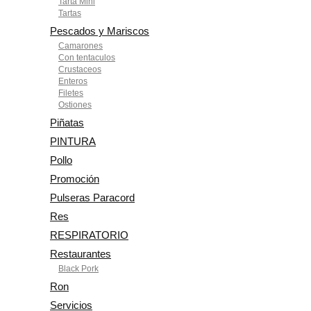
Tarta Mini
Tartas
Pescados y Mariscos
Camarones
Con tentaculos
Crustaceos
Enteros
Filetes
Ostiones
Piñatas
PINTURA
Pollo
Promoción
Pulseras Paracord
Res
RESPIRATORIO
Restaurantes
Black Pork
Ron
Servicios