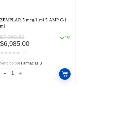
ZEMPLAR 5 mcg/1 ml 5 AMP C/1
ml
$
7,069.59
1%
El
El
$
6,985.00
precio
precio
★
★
★
★
★
(0)
original
actual
era:
es:
Vendido por
Farmacias B+
$7,069.59.
$6,985.00.
ZEMPLAR
5
mcg/1
ml
5
AMP
C/1
ml