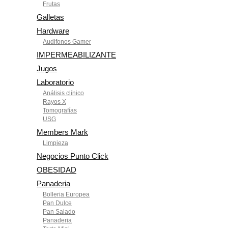
Frutas
Galletas
Hardware
Audifonos Gamer
IMPERMEABILIZANTE
Jugos
Laboratorio
Análisis clínico
Rayos X
Tomografías
USG
Members Mark
Limpieza
Negocios Punto Click
OBESIDAD
Panaderia
Bolleria Europea
Pan Dulce
Pan Salado
Panaderia