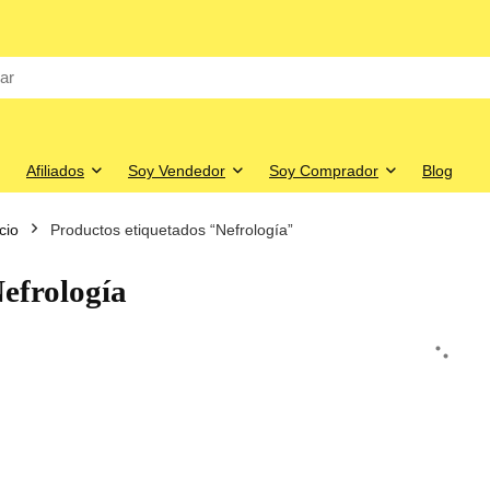
Afiliados
Soy Vendedor
Soy Comprador
Blog
icio
Productos etiquetados “Nefrología”
efrología
o
o