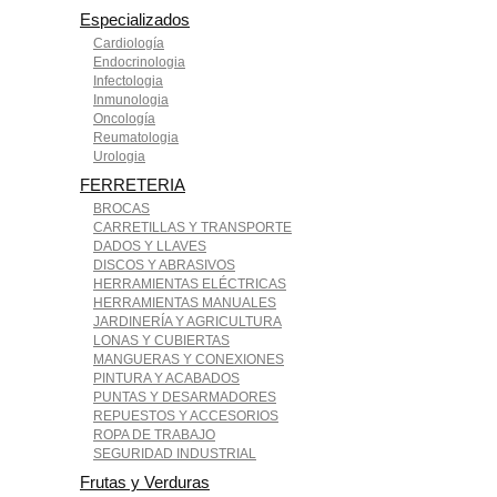
Especializados
Cardiología
Endocrinologia
Infectologia
Inmunologia
Oncología
Reumatologia
Urologia
FERRETERIA
BROCAS
CARRETILLAS Y TRANSPORTE
DADOS Y LLAVES
DISCOS Y ABRASIVOS
HERRAMIENTAS ELÉCTRICAS
HERRAMIENTAS MANUALES
JARDINERÍA Y AGRICULTURA
LONAS Y CUBIERTAS
MANGUERAS Y CONEXIONES
PINTURA Y ACABADOS
PUNTAS Y DESARMADORES
REPUESTOS Y ACCESORIOS
ROPA DE TRABAJO
SEGURIDAD INDUSTRIAL
Frutas y Verduras