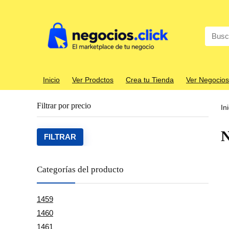
Search
for:
Inicio
Ver Prodctos
Crea tu Tienda
Ver Negocios
Filtrar por precio
In
N
Precio
Precio
FILTRAR
mínim
máxim
Categorías del producto
1459
1460
1461