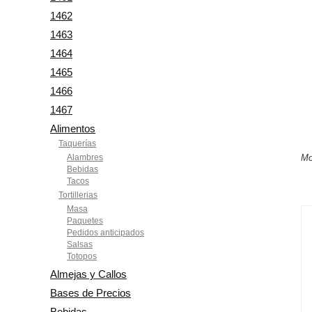
1462
1463
1464
1465
1466
1467
Alimentos
Taquerías
Alambres
Mo
Bebidas
Tacos
Tortillerias
Masa
Paquetes
Pedidos anticipados
Salsas
Totopos
Almejas y Callos
Bases de Precios
Bebidas