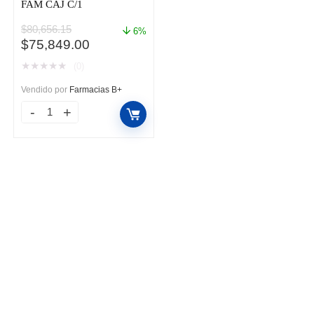
FAM CAJ C/1
$
80,656.15
6%
El
El
$
75,849.00
precio
precio
★
★
★
★
★
(0)
original
actual
era:
es:
Vendido por
Farmacias B+
$80,656.15.
$75,849.00.
NOVOSEVEN
RT
5MG
FAM
CAJ
C/1
cantidad