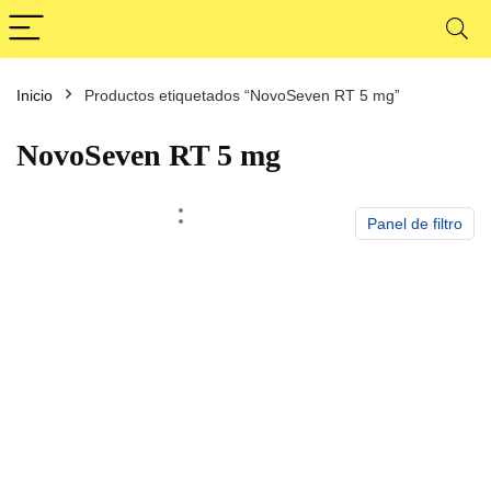
Inicio
Productos etiquetados “NovoSeven RT 5 mg”
cio
cio
nimo
ximo
NovoSeven RT 5 mg
Panel de filtro