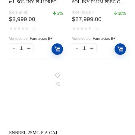
mL SOL INY PLU PREC
SOL INY PLUM PREC CAJ
CAJ C/1
C/1
$
9,152.80
$
34,093.64
2%
18%
El
El
El
El
$
8,999.00
$
27,999.00
precio
precio
precio
precio
★
★
★
★
★
★
★
★
★
★
(0)
(0)
original
actual
original
actual
era:
es:
era:
es:
Vendido por
Farmacias B+
Vendido por
Farmacias B+
$9,152.80.
$8,999.00.
$34,093.64.
$27,999.00.
AMGEVITA
COSENTYX
40
300
MG
MG/
/
2
0.4
mL
mL
SOL
SOL
INY
INY
PLUM
PLU
PREC
PREC
CAJ
CAJ
C/1
ENBREL 25MG F A CAJ