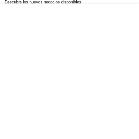
Descubre los nuevos negocios disponibles.
Negocios.Click 2025. Creado por YelsWebServices
Negocios Click
— Calle Mariano Abasolo #14, Col. Centro,
Cuernavaca, Morelos, C.P. 62000 —
+52 55 5989 5262
—
WhatsApp