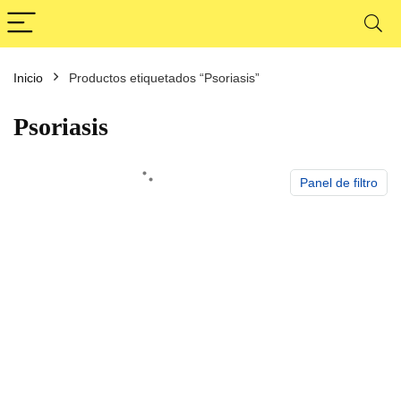
Inicio
Productos etiquetados “Psoriasis”
cio
cio
nimo
ximo
Psoriasis
Panel de filtro