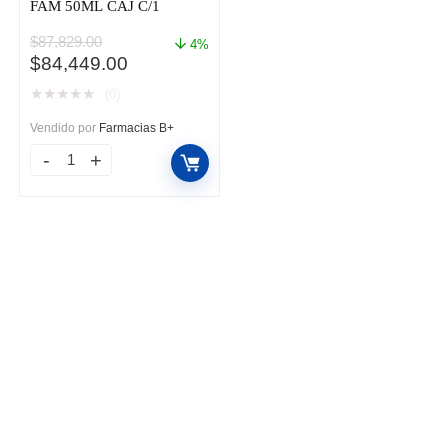
FAM 50ML CAJ C/1
$
87,829.00
4%
El
El
$
84,449.00
precio
precio
★
★
★
★
★
(0)
original
actual
era:
es:
Vendido por
Farmacias B+
$87,829.00.
$84,449.00.
CYRAMZA
500MG/50ML
FAM
50ML
CAJ
C/1
cantidad