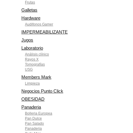
Frutas
Galletas
Hardware
Audifonos Gamer
IMPERMEABILIZANTE
Jugos
Laboratorio
Análisis clínico
Rayos X
Tomografías
USG
Members Mark
Limpieza
Negocios Punto Click
OBESIDAD
Panaderia
Bolleria Europea
Pan Dulce
Pan Salado
Panaderia