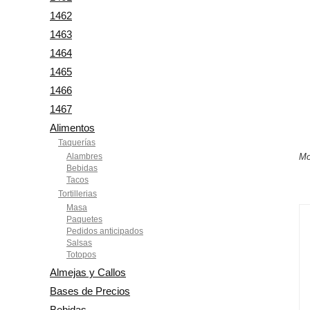
1462
1463
1464
1465
1466
1467
Alimentos
Taquerías
Alambres
Mo
Bebidas
Tacos
Tortillerias
Masa
Paquetes
Pedidos anticipados
Salsas
Totopos
Almejas y Callos
Bases de Precios
Bebidas