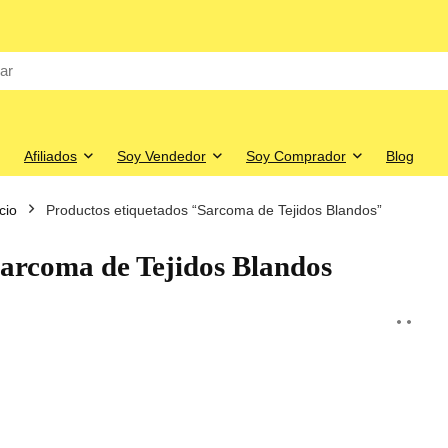
Afiliados
Soy Vendedor
Soy Comprador
Blog
icio
Productos etiquetados “Sarcoma de Tejidos Blandos”
arcoma de Tejidos Blandos
o
o