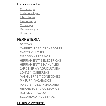
Especializados
Cardiología
Endocrinologia
Infectologia
Inmunologia
Oncología
Reumatologia
Urologia
FERRETERIA
BROCAS
CARRETILLAS Y TRANSPORTE
DADOS Y LLAVES
DISCOS Y ABRASIVOS
HERRAMIENTAS ELÉCTRICAS
HERRAMIENTAS MANUALES
JARDINERÍA Y AGRICULTURA
LONAS Y CUBIERTAS
MANGUERAS Y CONEXIONES
PINTURA Y ACABADOS
PUNTAS Y DESARMADORES
REPUESTOS Y ACCESORIOS
ROPA DE TRABAJO
SEGURIDAD INDUSTRIAL
Frutas y Verduras