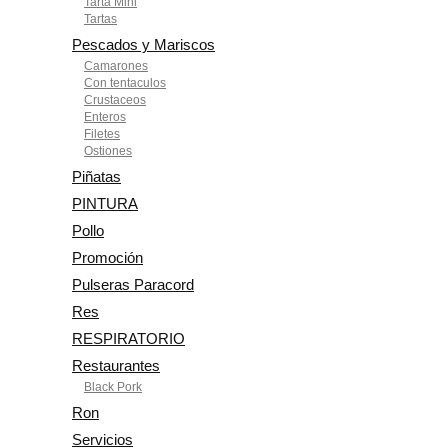
Tarta Mini
Tartas
Pescados y Mariscos
Camarones
Con tentaculos
Crustaceos
Enteros
Filetes
Ostiones
Piñatas
PINTURA
Pollo
Promoción
Pulseras Paracord
Res
RESPIRATORIO
Restaurantes
Black Pork
Ron
Servicios