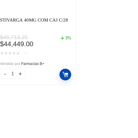
STIVARGA 40MG COM CAJ C/28
$
45,713.25
3%
El
El
$
44,449.00
precio
precio
★
★
★
★
★
(0)
original
actual
era:
es:
Vendido por
Farmacias B+
$45,713.25.
$44,449.00.
STIVARGA
40MG
COM
CAJ
C/28
cantidad