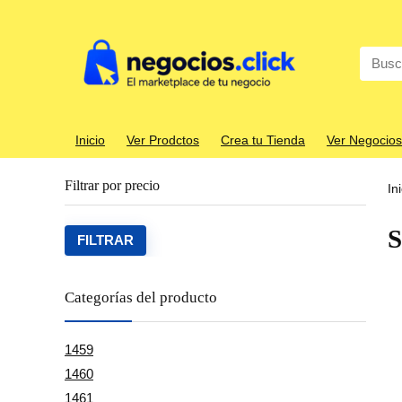
Search
for:
Inicio
Ver Prodctos
Crea tu Tienda
Ver Negocios
Filtrar por precio
In
S
Precio
Precio
FILTRAR
mínim
máxim
Categorías del producto
1459
1460
1461