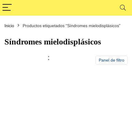
Inicio
Productos etiquetados “Síndromes mielodisplásicos”
cio
cio
nimo
ximo
Síndromes mielodisplásicos
Panel de filtro