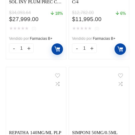
SOL INY PLUM PREC CAJ
C/4
C/1
$
34,093.64
$
12,782.00
18%
6%
El
El
El
El
$
27,999.00
$
11,995.00
precio
precio
precio
precio
★
★
★
★
★
★
★
★
★
★
(0)
(0)
original
actual
original
actual
era:
es:
era:
es:
Vendido por
Farmacias B+
Vendido por
Farmacias B+
$34,093.64.
$27,999.00.
$12,782.00.
$11,995.00.
COSENTYX
ENBREL
300
25MG
MG/
F
2
A
mL
CAJ
SOL
C/4
INY
cantidad
PLUM
PREC
CAJ
C/1
REPATHA 140MG/ML PLP
SIMPONI 50MG/0.5ML