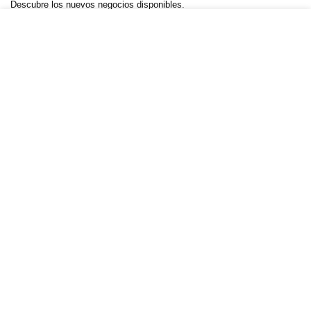
Descubre los nuevos negocios disponibles.
Negocios.Click 2025. Creado por YelsWebServices
Negocios Click
— Calle Mariano Abasolo #14, Col. Centro,
Cuernavaca, Morelos, C.P. 62000 —
+52 55 5989 5262
—
WhatsApp