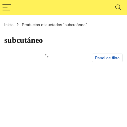
Inicio
Productos etiquetados “subcutáneo”
cio
cio
nimo
ximo
subcutáneo
Panel de filtro