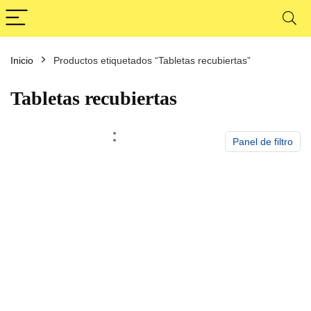
Inicio
Productos etiquetados “Tabletas recubiertas”
cio
cio
nimo
ximo
Tabletas recubiertas
Panel de filtro