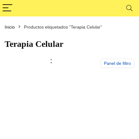
Inicio
Productos etiquetados “Terapia Celular”
cio
cio
nimo
ximo
Terapia Celular
Panel de filtro