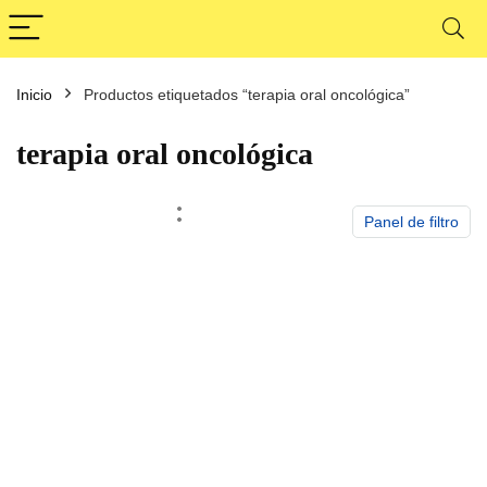
Inicio
Productos etiquetados “terapia oral oncológica”
cio
cio
nimo
ximo
terapia oral oncológica
Panel de filtro