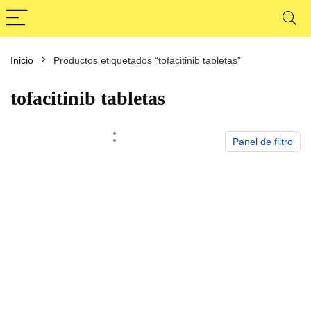
Inicio
Productos etiquetados “tofacitinib tabletas”
cio
cio
nimo
ximo
tofacitinib tabletas
Panel de filtro