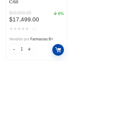
C/60
$
18,600.00
6%
El
El
$
17,499.00
precio
precio
★
★
★
★
★
(0)
original
actual
era:
es:
Vendido por
Farmacias B+
$18,600.00.
$17,499.00.
XELJANZ
5
mg
TAB
FCO
C/60
cantidad