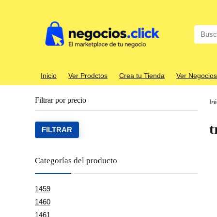
Search
for:
Inicio
Ver Prodctos
Crea tu Tienda
Ver Negocios
Filtrar por precio
In
t
Precio
Precio
FILTRAR
mínim
máxim
Categorías del producto
1459
1460
1461