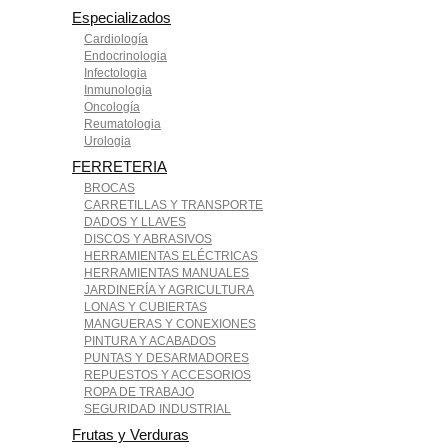
Especializados
Cardiología
Endocrinologia
Infectologia
Inmunologia
Oncología
Reumatologia
Urologia
FERRETERIA
BROCAS
CARRETILLAS Y TRANSPORTE
DADOS Y LLAVES
DISCOS Y ABRASIVOS
HERRAMIENTAS ELÉCTRICAS
HERRAMIENTAS MANUALES
JARDINERÍA Y AGRICULTURA
LONAS Y CUBIERTAS
MANGUERAS Y CONEXIONES
PINTURA Y ACABADOS
PUNTAS Y DESARMADORES
REPUESTOS Y ACCESORIOS
ROPA DE TRABAJO
SEGURIDAD INDUSTRIAL
Frutas y Verduras