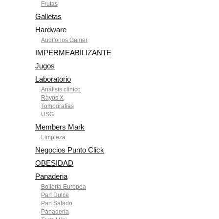
Frutas
Galletas
Hardware
Audifonos Gamer
IMPERMEABILIZANTE
Jugos
Laboratorio
Análisis clínico
Rayos X
Tomografías
USG
Members Mark
Limpieza
Negocios Punto Click
OBESIDAD
Panaderia
Bolleria Europea
Pan Dulce
Pan Salado
Panaderia