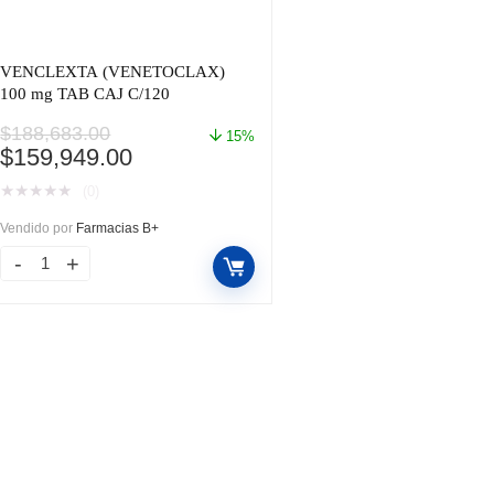
VENCLEXTA (VENETOCLAX)
100 mg TAB CAJ C/120
$
188,683.00
15%
El
El
$
159,949.00
precio
precio
★
★
★
★
★
(0)
original
actual
era:
es:
Vendido por
Farmacias B+
$188,683.00.
$159,949.00.
VENCLEXTA
(VENETOCLAX)
100
mg
TAB
CAJ
C/120
cantidad