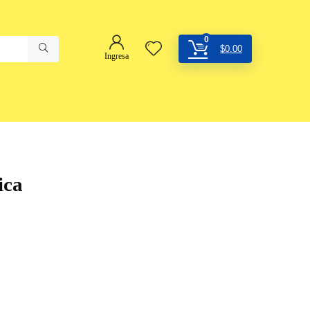
0
$
0.00
Ingresa
ica