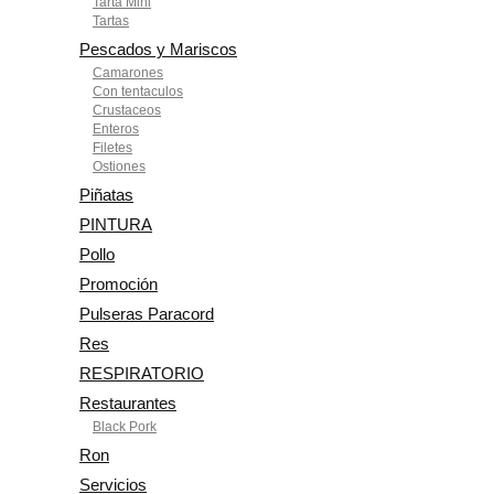
Tarta Mini
Tartas
Pescados y Mariscos
Camarones
Con tentaculos
Crustaceos
Enteros
Filetes
Ostiones
Piñatas
PINTURA
Pollo
Promoción
Pulseras Paracord
Res
RESPIRATORIO
Restaurantes
Black Pork
Ron
Servicios