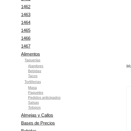
1462
1463
1464
1465
1466
1467
Alimentos
Taquerías
Alambres
Mo
Bebidas
Tacos
Tortillerias
Masa
Paquetes
Pedidos anticipados
Salsas
Totopos
Almejas y Callos
Bases de Precios
Bebidas