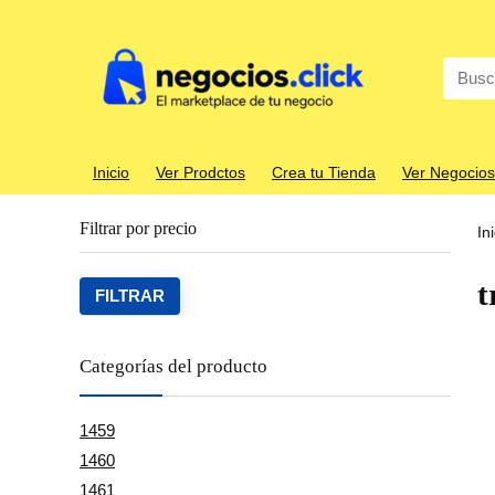
Search
for:
Inicio
Ver Prodctos
Crea tu Tienda
Ver Negocios
Filtrar por precio
In
t
Precio
Precio
FILTRAR
mínim
máxim
Categorías del producto
1459
1460
1461