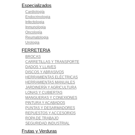
Especializados
Cardiología
Endocrinologia
Infectologia
Inmunologia
Oncología
Reumatologia
Urologia
FERRETERIA
BROCAS
CARRETILLAS Y TRANSPORTE
DADOS Y LLAVES
DISCOS Y ABRASIVOS
HERRAMIENTAS ELÉCTRICAS
HERRAMIENTAS MANUALES
JARDINERÍA Y AGRICULTURA
LONAS Y CUBIERTAS
MANGUERAS Y CONEXIONES
PINTURA Y ACABADOS
PUNTAS Y DESARMADORES
REPUESTOS Y ACCESORIOS
ROPA DE TRABAJO
SEGURIDAD INDUSTRIAL
Frutas y Verduras