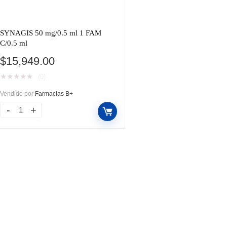
SYNAGIS 50 mg/0.5 ml 1 FAM
C/0.5 ml
$
15,949.00
★
★
★
★
★
(0)
Vendido por
Farmacias B+
SYNAGIS
50
mg/0.5
ml
1
FAM
C/0.5
ml
cantidad