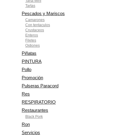
Tarta Mini
Tartas
Pescados y Mariscos
Camarones
Con tentaculos
Crustaceos
Enteros
Filetes
Ostiones
Piñatas
PINTURA
Pollo
Promoción
Pulseras Paracord
Res
RESPIRATORIO
Restaurantes
Black Pork
Ron
Servicios