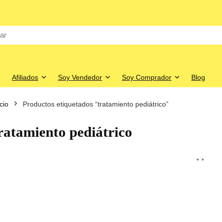
Afiliados
Soy Vendedor
Soy Comprador
Blog
icio
Productos etiquetados “tratamiento pediátrico”
ratamiento pediátrico
o
o