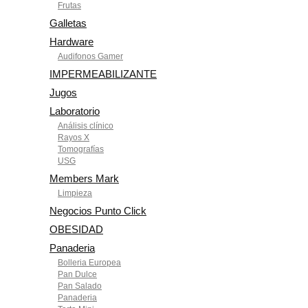
Frutas
Galletas
Hardware
Audifonos Gamer
IMPERMEABILIZANTE
Jugos
Laboratorio
Análisis clínico
Rayos X
Tomografías
USG
Members Mark
Limpieza
Negocios Punto Click
OBESIDAD
Panaderia
Bolleria Europea
Pan Dulce
Pan Salado
Panaderia