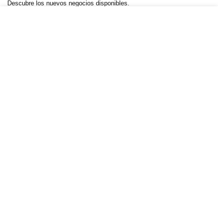
Descubre los nuevos negocios disponibles.
Negocios.Click 2025. Creado por YelsWebServices
Negocios Click
— Calle Mariano Abasolo #14, Col. Centro,
Cuernavaca, Morelos, C.P. 62000 —
+52 55 5989 5262
—
WhatsApp