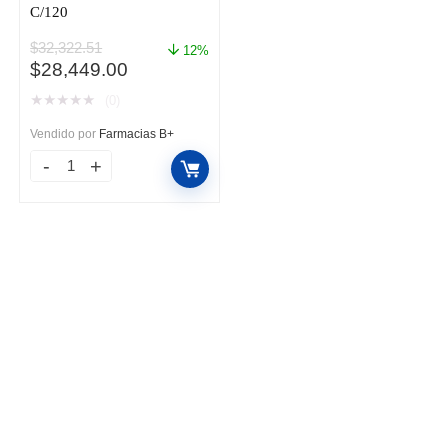
C/120
$
32,322.51
12%
El
El
$
28,449.00
precio
precio
★
★
★
★
★
(0)
original
actual
era:
es:
Vendido por
Farmacias B+
$32,322.51.
$28,449.00.
XELODA
500MG
TAB
BLI
C/120
cantidad