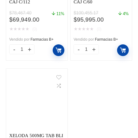
CAJ C/112
CAJ C/60
$
78,467.40
$
100,455.17
11%
4%
El
El
El
El
$
69,949.00
$
95,995.00
precio
precio
precio
precio
★
★
★
★
★
★
★
★
★
★
(0)
(0)
original
actual
original
actual
era:
es:
era:
es:
Vendido por
Farmacias B+
Vendido por
Farmacias B+
$78,467.40.
$69,949.00.
$100,455.17.
$95,995.00.
NEXAVAR
XALKORI
200MG
250MG
COM
CAP
CAJ
CAJ
C/112
C/60
cantidad
cantidad
XELODA 500MG TAB BLI