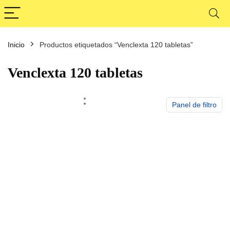
Inicio
Productos etiquetados “Venclexta 120 tabletas”
cio
cio
nimo
ximo
Venclexta 120 tabletas
Panel de filtro