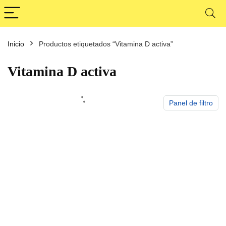
Inicio
Productos etiquetados “Vitamina D activa”
cio
cio
nimo
ximo
Vitamina D activa
Panel de filtro