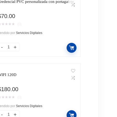
redencial PVC personalizada con portagafete
$
70.00
★
★
★
★
★
(0)
endido por
Servicios Digitales
IFI 120D
$
180.00
★
★
★
★
★
(0)
endido por
Servicios Digitales