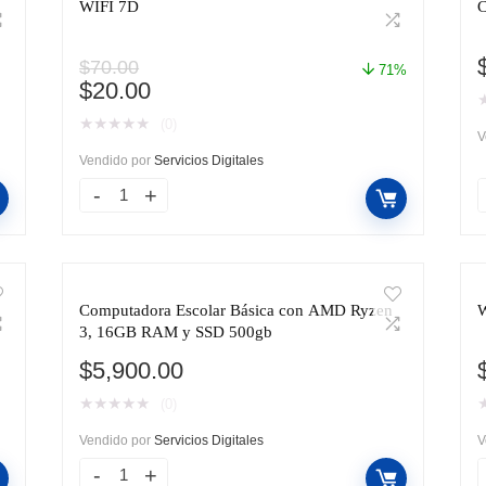
WIFI 7D
C
$
70.00
71%
El
El
$
20.00
precio
precio
★
★
★
★
★
(0)
original
actual
V
era:
es:
Vendido por
Servicios Digitales
$70.00.
$20.00.
Computadora Escolar Básica con AMD Ryzen
W
3, 16GB RAM y SSD 500gb
$
5,900.00
★
★
★
★
★
(0)
Vendido por
Servicios Digitales
V