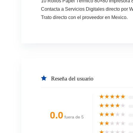
10 Rollos Papel Térmico 80×80 Impresora 80
Contacta a Servicios Digitales directo por 
Trato directo con el proveedor en Mexico.
Reseña del usuario
★
★
★
★
★
★
★
★
★
★
0.0
★
★
★
★
★
fuera de 5
★
★
★
★
★
★
★
★
★
★