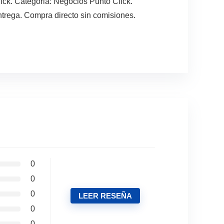
ick. Categoria: Negocios Punto Click.
ntrega. Compra directo sin comisiones.
0
0
0
LEER RESEÑA
0
0