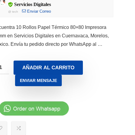
era:
es:
Servicios Digitales
$600.00.
$440.00.
Enviar Correo
@
tech
uentra 10 Rollos Papel Térmico 80×80 Impresora
m en Servicios Digitales en Cuernavaca, Morelos,
ico. Envía tu pedido directo por WhatsApp al …
AÑADIR AL CARRITO
ENVIAR MENSAJE