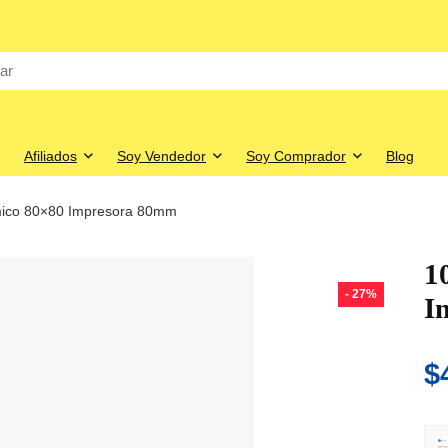
Afiliados
Soy Vendedor
Soy Comprador
Blog
mico 80×80 Impresora 80mm
1
- 27%
I
$