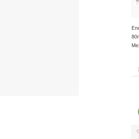
Enc
80m
Mex