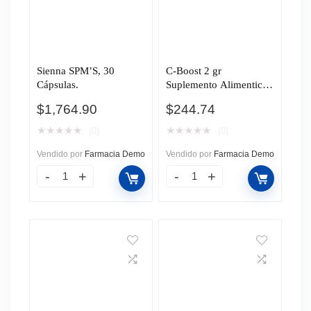
Sienna SPM’S, 30
C-Boost 2 gr
Cápsulas.
Suplemento Alimenticio
Varios Sabores, 90
$
1,764.90
$
244.74
gomitas.
★
★
★
★
★
★
★
★
★
★
(0)
(0)
Vendido por
Farmacia Demo
Vendido por
Farmacia Demo