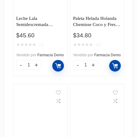
Leche Lala
Paleta Helada Holanda
Semidescremada
Chemisse Coco y Fresa,
Ultrapasteurizada, 1 l.
65 ml.
$
45.60
$
34.80
★
★
★
★
★
★
★
★
★
★
(0)
(0)
Vendido por
Farmacia Demo
Vendido por
Farmacia Demo