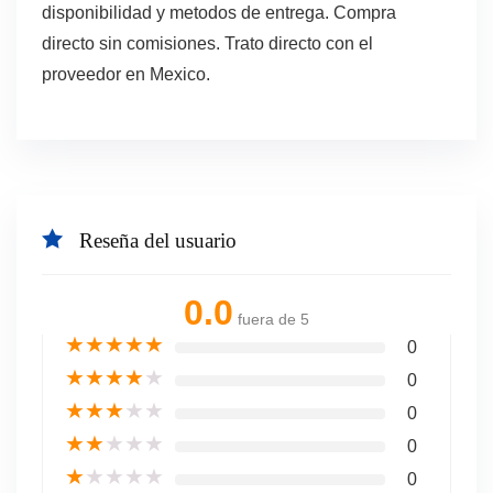
disponibilidad y metodos de entrega. Compra
directo sin comisiones. Trato directo con el
proveedor en Mexico.
Reseña del usuario
0.0
fuera de 5
★
★
★
★
★
0
★
★
★
★
★
0
★
★
★
★
★
0
★
★
★
★
★
0
★
★
★
★
★
0