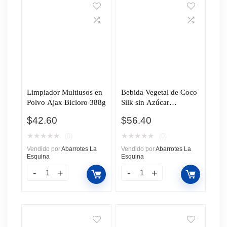
Limpiador Multiusos en
Bebida Vegetal de Coco
Polvo Ajax Bicloro 388g
Silk sin Azúcar
Endulzado Monkfruit
$
42.60
$
56.40
946ml
★
★
★
★
★
★
★
★
★
★
(0)
(0)
Vendido por
Abarrotes La
Vendido por
Abarrotes La
Esquina
Esquina