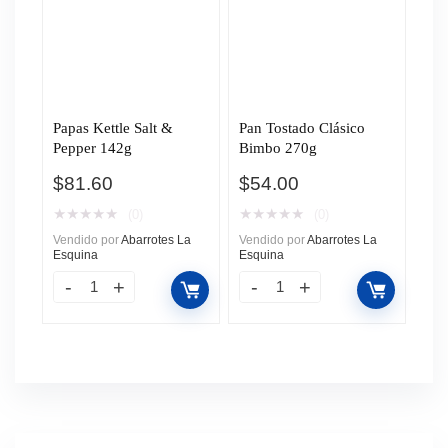
Papas Kettle Salt &
Pan Tostado Clásico
Pepper 142g
Bimbo 270g
$
81.60
$
54.00
★
★
★
★
★
★
★
★
★
★
(0)
(0)
Vendido por
Abarrotes La
Vendido por
Abarrotes La
Esquina
Esquina