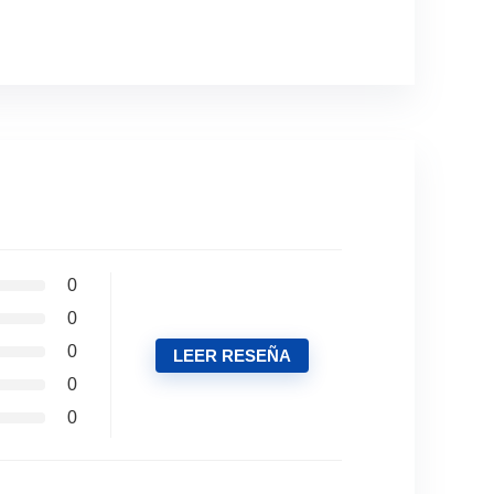
0
0
0
LEER RESEÑA
0
0