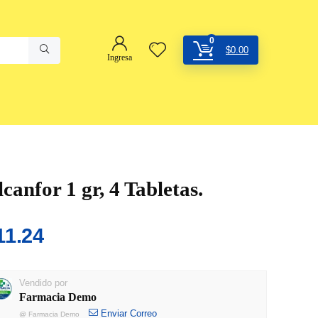
0
$
0.00
Ingresa
canfor 1 gr, 4 Tabletas.
11.24
Vendido por
Farmacia Demo
Enviar Correo
@
Farmacia Demo