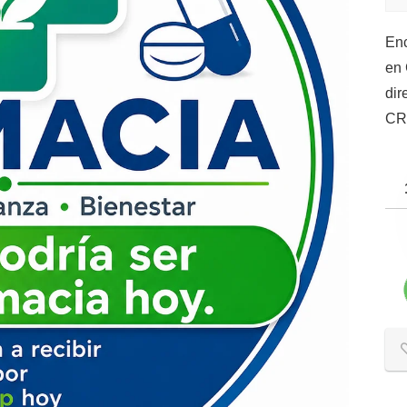
Enc
en 
dir
CR