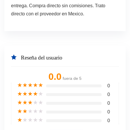
entrega. Compra directo sin comisiones. Trato
directo con el proveedor en Mexico.
Reseña del usuario
0.0
fuera de 5
★
★
★
★
★
0
★
★
★
★
★
0
★
★
★
★
★
0
★
★
★
★
★
0
★
★
★
★
★
0