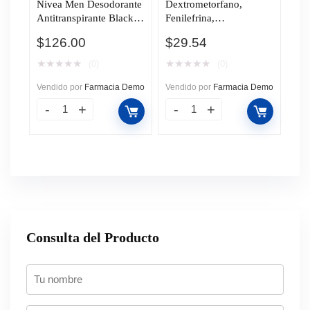
Nivea Men Desodorante
Dextrometorfano,
Antitranspirante Black &
Fenilefrina,
White Invisible Original
Clorfenamina,
$
126.00
$
29.54
XL en Aerosol, 200 ml.
Paracetamol 12 Cápsulas
Pharmalife.
★
★
★
★
★
★
★
★
★
★
(0)
(0)
Vendido por
Farmacia Demo
Vendido por
Farmacia Demo
Consulta del Producto