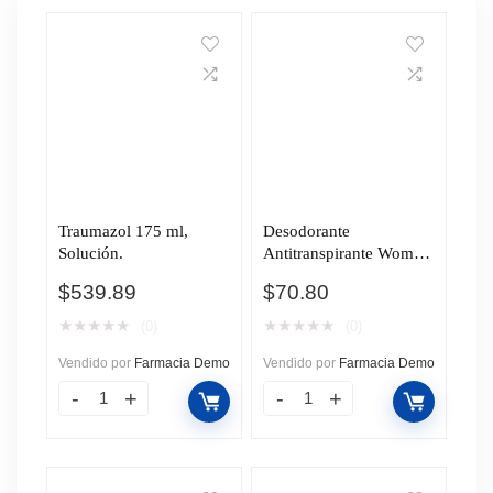
Traumazol 175 ml,
Desodorante
Solución.
Antitranspirante Women
Mitchum Triple Odor
$
539.89
$
70.80
Defense Shower Fresh
en Gel, 63 gr.
★
★
★
★
★
★
★
★
★
★
(0)
(0)
Vendido por
Farmacia Demo
Vendido por
Farmacia Demo