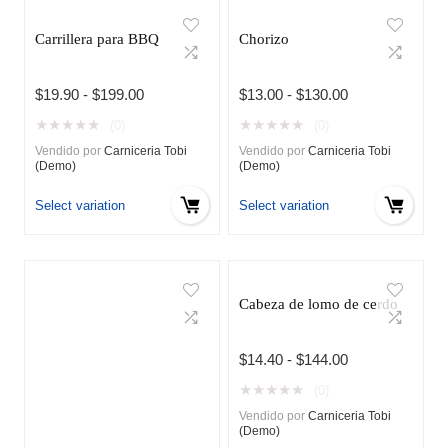
Carrillera para BBQ
Chorizo
Rango
Rango
$
19.90
-
$
199.00
$
13.00
-
$
130.00
de
de
★
★
★
★
★
★
★
★
★
★
(0)
(0)
precios:
precios:
Vendido por
Carniceria Tobi
Vendido por
Carniceria Tobi
desde
desde
(Demo)
(Demo)
$19.90
$13.00
hasta
hasta
Select variation
Select variation
$199.00
$130.00
Cabeza de lomo de cerdo
Rango
$
14.40
-
$
144.00
de
★
★
★
★
★
(0)
precios:
Vendido por
Carniceria Tobi
desde
(Demo)
$14.40