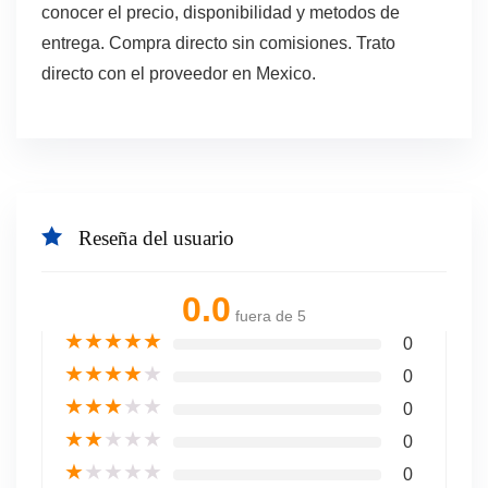
conocer el precio, disponibilidad y metodos de
entrega. Compra directo sin comisiones. Trato
directo con el proveedor en Mexico.
Reseña del usuario
0.0
fuera de 5
★
★
★
★
★
0
★
★
★
★
★
0
★
★
★
★
★
0
★
★
★
★
★
0
★
★
★
★
★
0