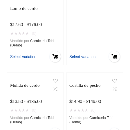
hasta
Lomo de cerdo
$144.00
Rango
$
17.60
-
$
176.00
de
★
★
★
★
★
(0)
precios:
Vendido por
Carniceria Tobi
desde
(Demo)
$17.60
hasta
Select variation
Select variation
$176.00
Molida de cerdo
Costilla de pecho
Rango
Rango
$
13.50
-
$
135.00
$
14.90
-
$
149.00
de
de
★
★
★
★
★
★
★
★
★
★
(0)
(0)
precios:
precios:
Vendido por
Carniceria Tobi
Vendido por
Carniceria Tobi
desde
desde
(Demo)
(Demo)
$13.50
$14.90