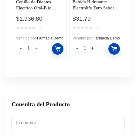
Cepillo de Dientes
Bebida Hidratante
Electrico Oral-B io
Electrolife Zero Sabor
Series 2, 1 pz.
Naranja-Mandarina, 625
$
1,936.80
$
31.79
ml.
★
★
★
★
★
★
★
★
★
★
(0)
(0)
Vendido por
Farmacia Demo
Vendido por
Farmacia Demo
Consulta del Producto