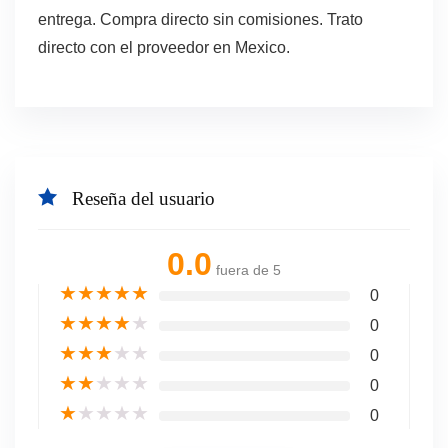
entrega. Compra directo sin comisiones. Trato
directo con el proveedor en Mexico.
Reseña del usuario
0.0
fuera de 5
★
★
★
★
★
0
★
★
★
★
★
0
★
★
★
★
★
0
★
★
★
★
★
0
★
★
★
★
★
0