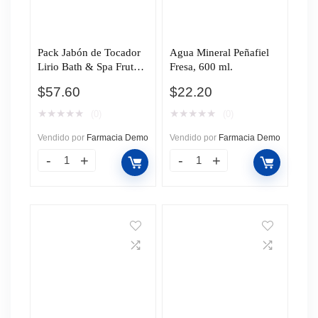
Pack Jabón de Tocador
Agua Mineral Peñafiel
Lirio Bath & Spa Frutos
Fresa, 600 ml.
del Bosque, 5 pzas de
$
57.60
$
22.20
100 gr c/u.
★
★
★
★
★
★
★
★
★
★
(0)
(0)
Vendido por
Farmacia Demo
Vendido por
Farmacia Demo