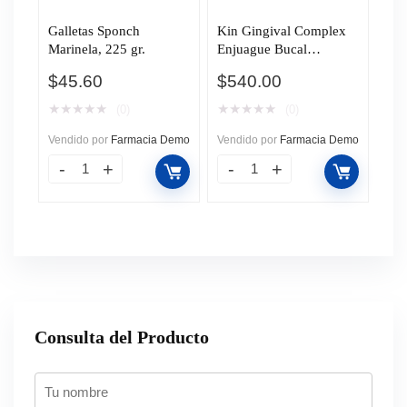
Galletas Sponch
Kin Gingival Complex
Marinela, 225 gr.
Enjuague Bucal
Colutório Encías, 500
$
45.60
$
540.00
ml.
★
★
★
★
★
★
★
★
★
★
(0)
(0)
Vendido por
Farmacia Demo
Vendido por
Farmacia Demo
Consulta del Producto