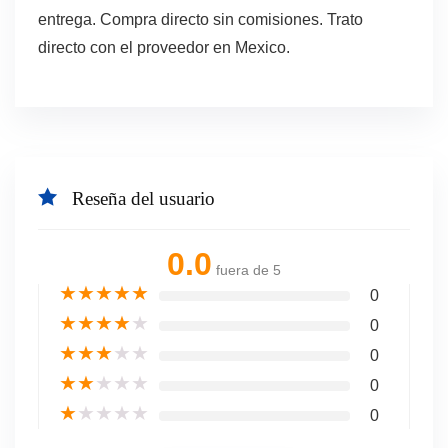
entrega. Compra directo sin comisiones. Trato
directo con el proveedor en Mexico.
Reseña del usuario
0.0
fuera de 5
★
★
★
★
★
0
★
★
★
★
★
0
★
★
★
★
★
0
★
★
★
★
★
0
★
★
★
★
★
0