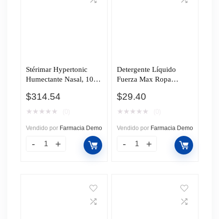
Stérimar Hypertonic
Detergente Líquido
Humectante Nasal, 100
Fuerza Max Ropa
ml.
Oscura Efecto
$
314.54
$
29.40
Antibacterial, 800 ml.
★
★
★
★
★
★
★
★
★
★
(0)
(0)
Vendido por
Farmacia Demo
Vendido por
Farmacia Demo