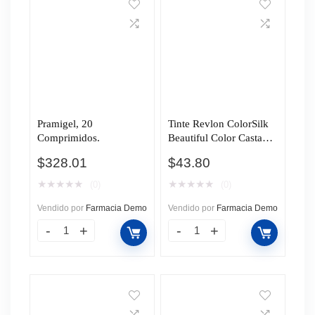
Pramigel, 20
Tinte Revlon ColorSilk
Comprimidos.
Beautiful Color Castaño
Oscuro Dorado (33), 1
$
328.01
$
43.80
pz.
★
★
★
★
★
★
★
★
★
★
(0)
(0)
Vendido por
Farmacia Demo
Vendido por
Farmacia Demo