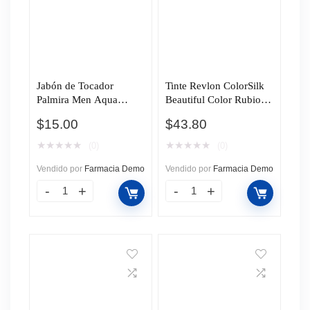
Jabón de Tocador
Tinte Revlon ColorSilk
Palmira Men Aqua
Beautiful Color Rubio
Active, 150 gr.
Claro Brillante (95), 1
$
15.00
$
43.80
pz.
★
★
★
★
★
★
★
★
★
★
(0)
(0)
Vendido por
Farmacia Demo
Vendido por
Farmacia Demo