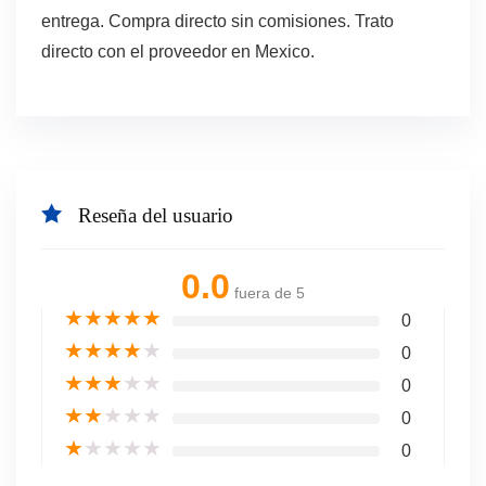
entrega. Compra directo sin comisiones. Trato
directo con el proveedor en Mexico.
Reseña del usuario
0.0
fuera de 5
★
★
★
★
★
0
★
★
★
★
★
0
★
★
★
★
★
0
★
★
★
★
★
0
★
★
★
★
★
0