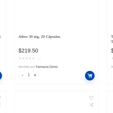
.
Athos 30 mg, 20 Cápsulas.
T
T
$
219.50
★
★
★
★
★
(0)
Vendido por
Farmacia Demo
V