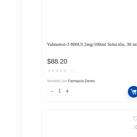
Valmetrol-3 800UI 2mg/100ml Solución, 30 ml
$
88.20
★
★
★
★
★
(0)
Vendido por
Farmacia Demo