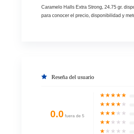
Caramelo Halls Extra Strong, 24.75 gr. di
para conocer el precio, disponibilidad y me
Reseña del usuario
★
★
★
★
★
★
★
★
★
★
0.0
★
★
★
★
★
fuera de 5
★
★
★
★
★
★
★
★
★
★