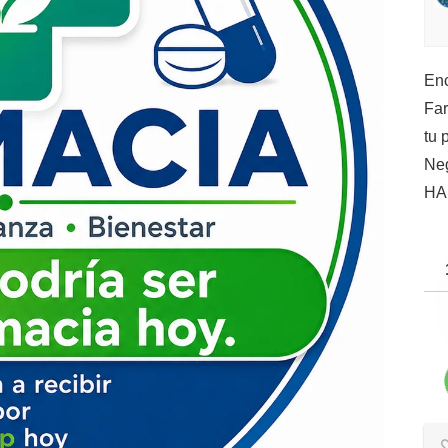
Enc
Far
tu 
Ne
HA