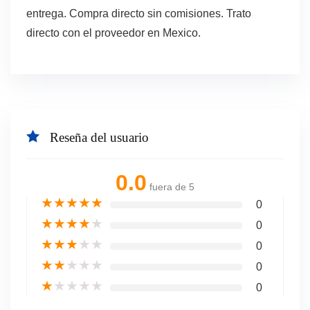
entrega. Compra directo sin comisiones. Trato
directo con el proveedor en Mexico.
Reseña del usuario
0.0
fuera de 5
★
★
★
★
★
0
★
★
★
★
★
0
★
★
★
★
★
0
★
★
★
★
★
0
★
★
★
★
★
0